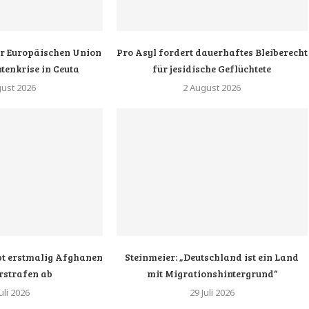
er Europäischen Union
Pro Asyl fordert dauerhaftes Bleiberecht
enkrise in Ceuta
für jesidische Geflüchtete
gust 2026
2 August 2026
bt erstmalig Afghanen
Steinmeier: „Deutschland ist ein Land
rstrafen ab
mit Migrationshintergrund“
uli 2026
29 Juli 2026