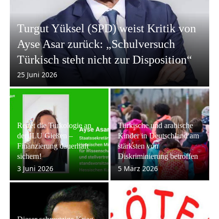
Turgut Yüksel (SPD) weist Kritik von
Ayse Asar zurück: „Schulversuch
Türkisch steht nicht zur Disposition“
25 Juni 2026
Rettet die Turkologie an
Türkische und arabische
der JLU Gießen –
Kinder in Deutschland am
Finanzierung dauerhaft
stärksten von
sichern!
Diskriminierung betroffen
3 Juni 2026
5 März 2026