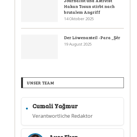
Journalist und Aktivist
Hakan Tosun stirbt nach
brutalem Angriff
14 Oktober 2025
Der Löwenanteil -Para _Şêr
19 August 2025
UNSER TEAM
Cumali Yağmur
Verantwortliche Redaktor