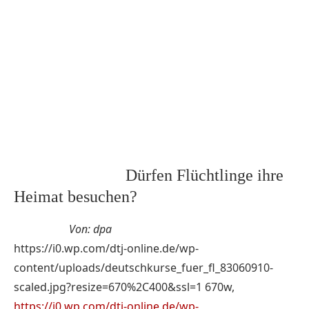
Dürfen Flüchtlinge ihre
Heimat besuchen?
Von: dpa
https://i0.wp.com/dtj-online.de/wp-
content/uploads/deutschkurse_fuer_fl_83060910-
scaled.jpg?resize=670%2C400&ssl=1 670w,
https://i0.wp.com/dtj-online.de/wp-