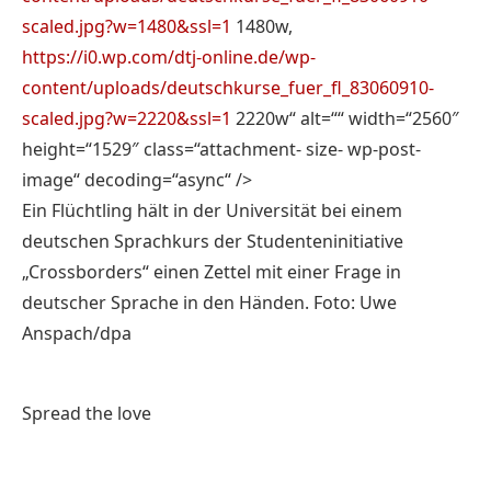
scaled.jpg?w=1480&ssl=1
1480w,
https://i0.wp.com/dtj-online.de/wp-
content/uploads/deutschkurse_fuer_fl_83060910-
scaled.jpg?w=2220&ssl=1
2220w“ alt=““ width=“2560″
height=“1529″ class=“attachment- size- wp-post-
image“ decoding=“async“ />
Ein Flüchtling hält in der Universität bei einem
deutschen Sprachkurs der Studenteninitiative
„Crossborders“ einen Zettel mit einer Frage in
deutscher Sprache in den Händen. Foto: Uwe
Anspach/dpa
Spread the love