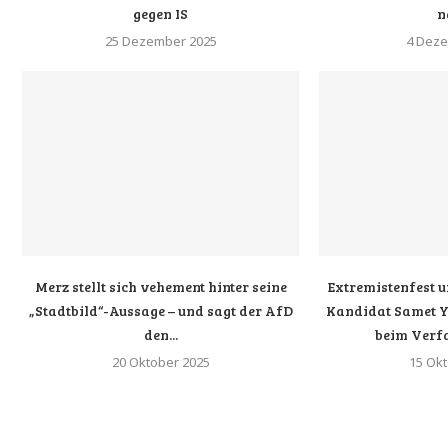
gegen IS
n
25 Dezember 2025
4 Deze
Merz stellt sich vehement hinter seine
Extremistenfest u
„Stadtbild“-Aussage – und sagt der AfD
Kandidat Samet Yi
den...
beim Verf
20 Oktober 2025
15 Ok