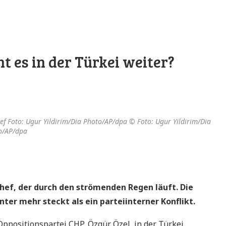
t es in der Türkei weiter?
ef Foto: Ugur Yildirim/Dia Photo/AP/dpa © Foto: Ugur Yildirim/Dia
o/AP/dpa
hef, der durch den strömenden Regen läuft. Die
nter mehr steckt als ein parteiinterner Konflikt.
Oppositionspartei CHP, Özgür Özel, in der Türkei