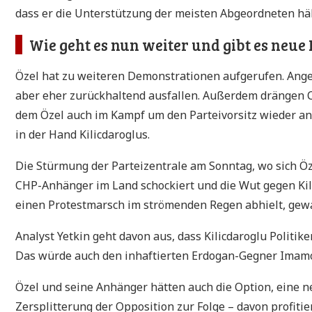
dass er die Unterstützung der meisten Abgeordneten häl
Wie geht es nun weiter und gibt es neue 
Özel hat zu weiteren Demonstrationen aufgerufen. Ange
aber eher zurückhaltend ausfallen. Außerdem drängen CH
dem Özel auch im Kampf um den Parteivorsitz wieder an
in der Hand Kilicdaroglus.
Die Stürmung der Parteizentrale am Sonntag, wo sich Öze
CHP-Anhänger im Land schockiert und die Wut gegen Kil
einen Protestmarsch im strömenden Regen abhielt, gew
Analyst Yetkin geht davon aus, dass Kilicdaroglu Politik
Das würde auch den inhaftierten Erdogan-Gegner Imamo
Özel und seine Anhänger hätten auch die Option, eine n
Zersplitterung der Opposition zur Folge – davon profiti