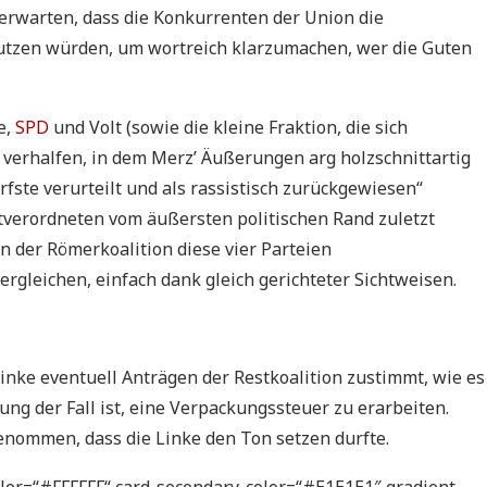
rwarten, dass die Konkurrenten der Union die
utzen würden, um wortreich klarzumachen, wer die Guten
e,
SPD
und Volt (sowie die kleine Fraktion, die sich
 verhalfen, in dem Merz’ Äußerungen arg holzschnittartig
ste verurteilt und als rassistisch zurückgewiesen“
dtverordneten vom äußersten politischen Rand zuletzt
n der Römerkoalition diese vier Parteien
rgleichen, einfach dank gleich gerichteter Sichtweisen.
Linke eventuell Anträgen der Restkoalition zustimmt, wie es
ng der Fall ist, eine Verpackungssteuer zu erarbeiten.
genommen, dass die Linke den Ton setzen durfte.
l-color=“#FFFFFF“ card-secondary-color=“#E1E1E1″ gradient-