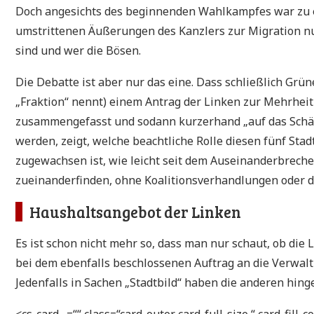
Doch angesichts des beginnenden Wahlkampfes war zu e
umstrittenen Äußerungen des Kanzlers zur Migration n
sind und wer die Bösen.
Die Debatte ist aber nur das eine. Dass schließlich Grün
„Fraktion“ nennt) einem Antrag der Linken zur Mehrheit
zusammengefasst und sodann kurzerhand „auf das Schärf
werden, zeigt, welche beachtliche Rolle diesen fünf Sta
zugewachsen ist, wie leicht seit dem Auseinanderbreche
zueinanderfinden, ohne Koalitionsverhandlungen oder de
Haushaltsangebot der Linken
Es ist schon nicht mehr so, dass man nur schaut, ob die 
bei dem ebenfalls beschlossenen Auftrag an die Verwaltu
Jedenfalls in Sachen „Stadtbild“ haben die anderen hin
<cs-card „=““ class=“card-outer card-full-size “ card-fil