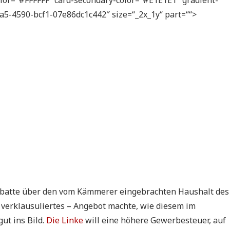
6a5-4590-bcf1-07e86dc1c442″ size=“_2x_1y“ part=““>
Debatte über den vom Kämmerer eingebrachten Haushalt des
h verklausuliertes – Angebot machte, wie diesem im
ut ins Bild.
Die Linke
will eine höhere Gewerbesteuer, auf