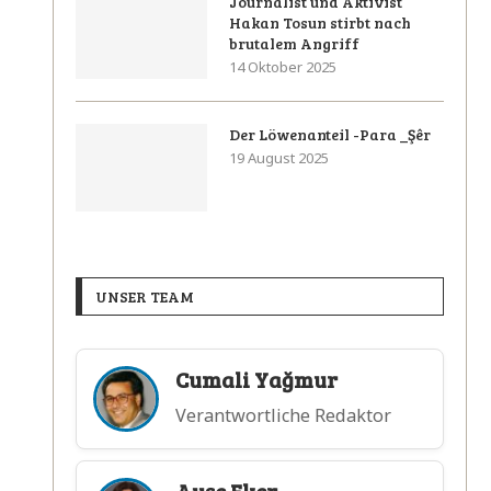
Journalist und Aktivist
Hakan Tosun stirbt nach
brutalem Angriff
14 Oktober 2025
Der Löwenanteil -Para _Şêr
19 August 2025
UNSER TEAM
Cumali Yağmur
Verantwortliche Redaktor