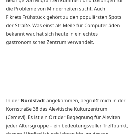
Belange von Migranten kümmert und Lösungen für
die Probleme von Minderheiten sucht. Auch
Fikrets
Frühstück
gehört zu den populärsten Spots
der Straße. Was einst als Meile für Computerläden
bekannt war, hat sich heute in ein echtes
gastronomisches Zentrum verwandelt.
In der
Nordstadt
angekommen, begrüßt mich in der
Kornstraße 38 das
Alevitische Kulturzentrum
(Cemevi)
. Es ist ein Ort der Begegnung für Aleviten
jeder Altersgruppe – ein bedeutungsvoller Treffpunkt,
dessen Mitglied ich seit Jahren bin, an dessen