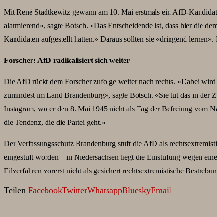
Mit René Stadtkewitz gewann am 10. Mai erstmals ein AfD-Kandidat 
alarmierend», sagte Botsch. «Das Entscheidende ist, dass hier die de
Kandidaten aufgestellt hatten.» Daraus sollten sie «dringend lerne
Forscher: AfD radikalisiert sich weiter
Die AfD rückt dem Forscher zufolge weiter nach rechts. «Dabei wird d
zumindest im Land Brandenburg», sagte Botsch. «Sie tut das in der
Instagram, wo er den 8. Mai 1945 nicht als Tag der Befreiung vom Na
die Tendenz, die die Partei geht.»
Der Verfassungsschutz Brandenburg stuft die AfD als rechtsextremisti
eingestuft worden – in Niedersachsen liegt die Einstufung wegen ein
Eilverfahren vorerst nicht als gesichert rechtsextremistische Bestre
Teilen
Facebook
Twitter
Whatsapp
Bluesky
Email