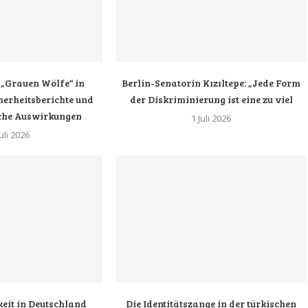
 „Grauen Wölfe“ in
Berlin-Senatorin Kızıltepe: „Jede Form
herheitsberichte und
der Diskriminierung ist eine zu viel
iche Auswirkungen
1 Juli 2026
uli 2026
eit in Deutschland
Die Identitätszange in der türkischen