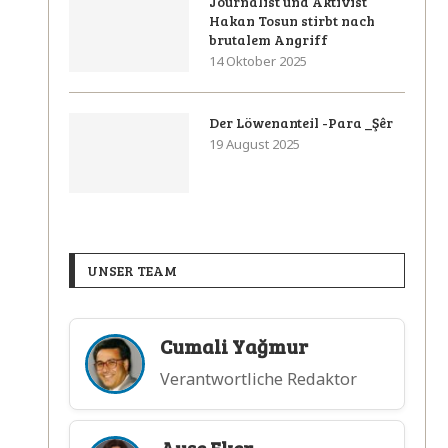
Journalist und Aktivist
Hakan Tosun stirbt nach
brutalem Angriff
14 Oktober 2025
Der Löwenanteil -Para _Şêr
19 August 2025
UNSER TEAM
Cumali Yağmur
Verantwortliche Redaktor