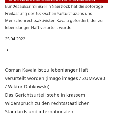
Bundesaußenministerin Baerbock hat die sofortige
FREILASSUNG VON
Freilassung des türkischen Kulturmäzens und
KULTURMÄZEN KAVALA
Menschenrechtsaktivisten Kavala gefordert, der zu
lebenslanger Haft verurteilt wurde.
25.04.2022
Osman Kavala ist zu lebenlanger Haft
verurteilt worden (imago images / ZUMAw80
/ Wiktor Dabkowski)
Das Gerichtsurteil stehe in krassem
Widerspruch zu den rechtsstaatlichen
Standards und internationalen