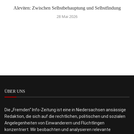
Aleviten: Zwischen Selbstbehauptung und Selbstfindung
28 Mai 2026
ÜBER UNS
Die „Fremden“ Info-Zeitung ist eine in Niedersachsen ansässige
Redaktion, die sich auf die rechtlichen, politischen und sozialen
Angelegenheiten von Einwanderern und Flüchtlingen
konzentriert. Wir beobachten und analysieren relevante