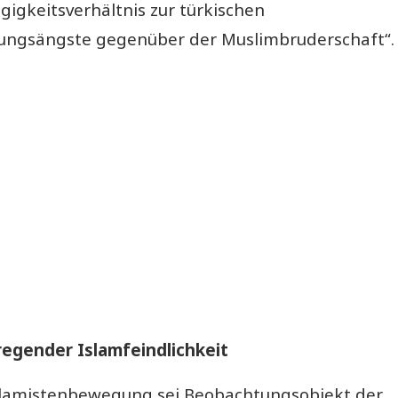
gigkeitsverhältnis zur türkischen
rungsängste gegenüber der Muslimbruderschaft“.
regender Islamfeindlichkeit
slamistenbewegung sei Beobachtungsobjekt der