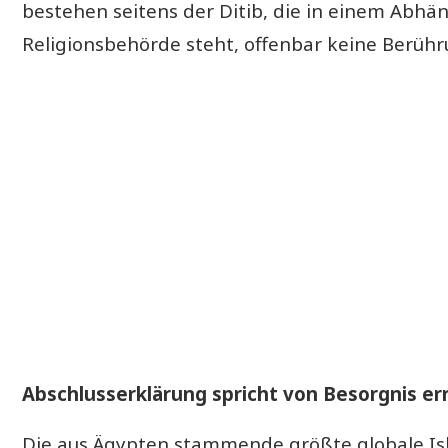
bestehen seitens der Ditib, die in einem Abhän
Religionsbehörde steht, offenbar keine Berüh
Abschlusserklärung spricht von Besorgnis er
Die aus Ägypten stammende größte globale I