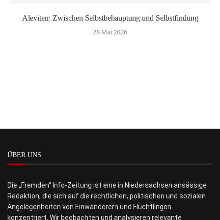
Aleviten: Zwischen Selbstbehauptung und Selbstfindung
28 Mai 2026
ÜBER UNS
Die „Fremden“ Info-Zeitung ist eine in Niedersachsen ansässige
Redaktion, die sich auf die rechtlichen, politischen und sozialen
Angelegenheiten von Einwanderern und Flüchtlingen
konzentriert. Wir beobachten und analysieren relevante